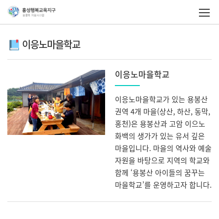
이응노마을학교
이응노마을학교
이응노마을학교가 있는 용봉산
권역 4개 마을(상산, 하산, 동막,
홍천)은 용봉산과 고암 이으노
화백의 생가가 있는 유서 깊은
마을입니다. 마을의 역사와 예술
자원을 바탕으로 지역의 학교와
함께 ‘용봉산 아이들의 꿈꾸는
마을학교’를 운영하고자 합니다.