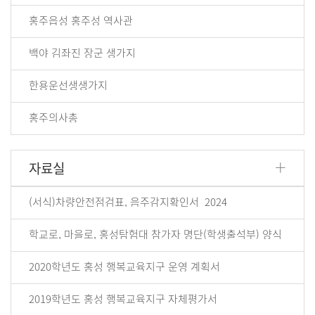
홍주읍성 홍주성 역사관
백야 김좌진 장군 생가지
한용운선생생가지
홍주의사총
+
자료실
(서식)차량안전점검표, 음주감지확인서_2024
학교로, 마을로, 홍성탐험대 참가자 명단(학생출석부) 양식
2020학년도 홍성 행복교육지구 운영 계획서
2019학년도 홍성 행복교육지구 자체평가서