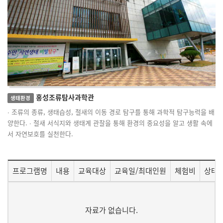
홍성조류탐사과학관
생태환경
∙ 조류의 종류, 생태습성, 철새의 이동 경로 탐구를 통해 과학적 탐구능력을 배
양한다. ∙ 철새 서식지와 생태계 관찰을 통해 환경의 중요성을 알고 생활 속에
서 자연보호를 실천한다.
프로그램명
내용
교육대상
교육일/최대인원
체험비
상태/
자료가 없습니다.