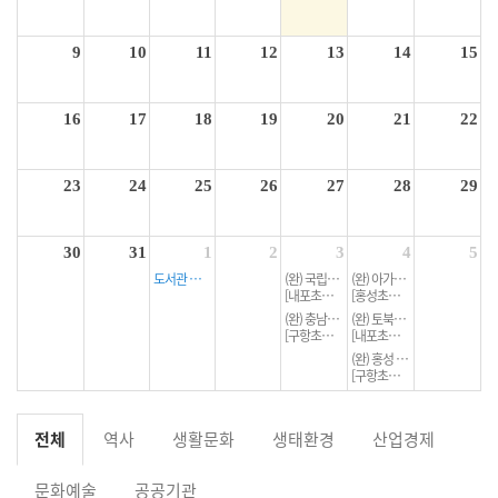
9
10
11
12
13
14
15
16
17
18
19
20
21
22
23
24
25
26
27
28
29
30
31
1
2
3
4
5
도서관 활용 교육 '위기에 빠진 도서관을 구해라!'
(완) 국립충남기상과학관 전시관 견학 및 체험 프로그램
(완) 아가새농장 내가 농장주라면?
[내포초등학교_1] 2학년 3반
[홍성초등학교] 6학년 1반
(완) 충남보훈관 탐방 충남보훈관 탐방
(완) 토북팜 토끼와 거북이
[구항초등학교] 6학년 1반
[내포초등학교] 2학년 6반
(완) 홍성 성문화센터 체험관 성교육
[구항초등학교] 1학년 1반
전체
역사
생활문화
생태환경
산업경제
문화예술
공공기관