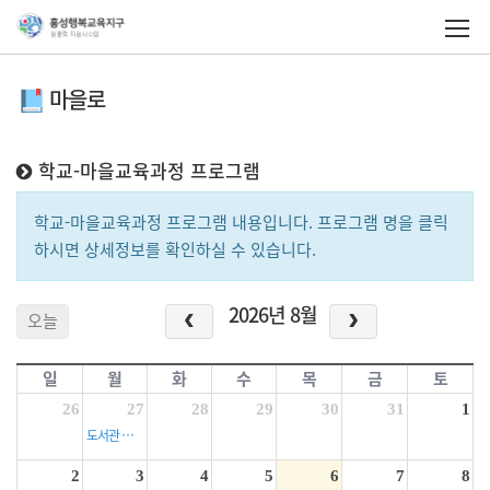
마을로
학교-마을교육과정 프로그램
학교-마을교육과정 프로그램 내용입니다. 프로그램 명을 클릭
하시면 상세정보를 확인하실 수 있습니다.
2026년 8월
오늘
일
월
화
수
목
금
토
26
27
28
29
30
31
1
도서관 활용 교육 '위기에 빠진 도서관을 구해라!'
2
3
4
5
6
7
8